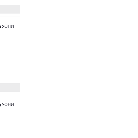
д УОНИ
д УОНИ