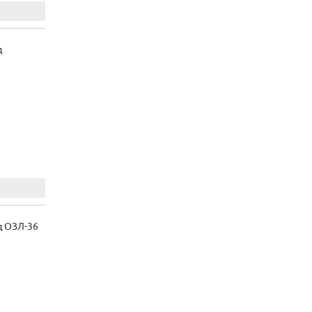
д
д ОЗЛ-36