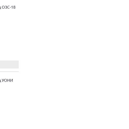
д ОЗС-18
д УОНИ