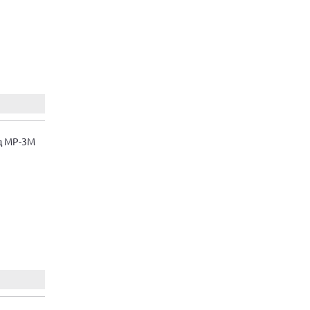
д МР-3М