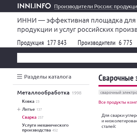
Производители России: продукци
inni.info
ИННИ — эффективная площадка для
продукции и услуг российских произ
Продукция
177 843
Производители
6 775
Сварочные 
Разделы каталога
металлообработка
1998
сварочный электр
ковка
23
Все продукты ком
литье
137
Для сварки угле
сварка
257
и низколегирова
услуги механического
сталей:
производства
452