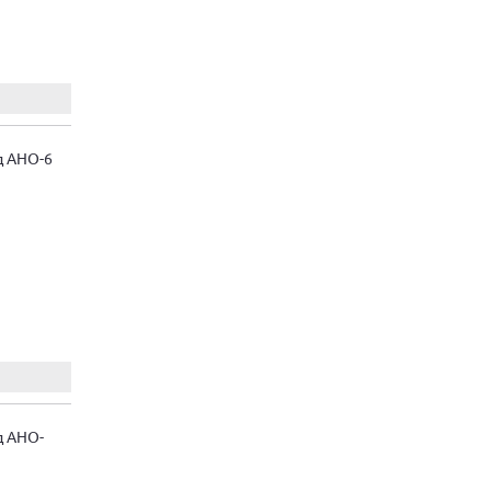
д АНО-6
д АНО-