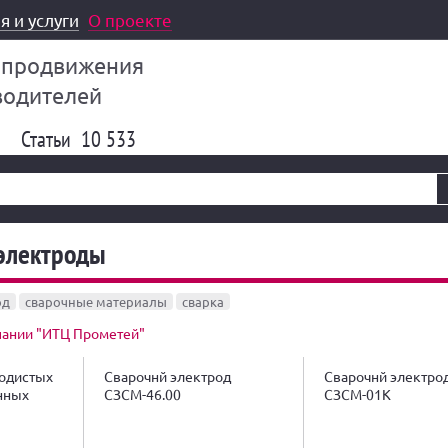
я и услуги
О проекте
 продвижения
водителей
Статьи
10 533
электроды
од
сварочные материалы
сварка
пании "ИТЦ Прометей"
родистых
Сварочнй электрод
Сварочнй электро
нных
СЗСМ-46.00
СЗСМ-01К