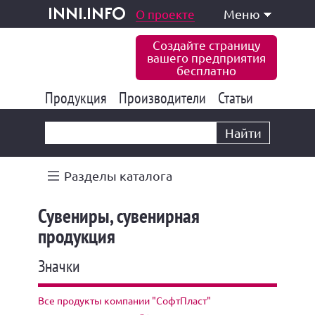
одукция и услуги
О проекте
Меню
inni.info
Создайте страницу
вашего предприятия
бесплатно
Продукция
Производители
177 847
Статьи
6 777
10 533
Найти
Разделы каталога
Сувениры, сувенирная
продукция
Значки
Все продукты компании "СофтПласт"