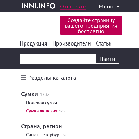
одукция и услуги
О проекте
Меню
inni.info
Создайте страницу
вашего предприятия
бесплатно
Продукция
Производители
177 835
Статьи
6 771
10 533
Найти
Разделы каталога
сумки
1732
полевая сумка
сумка женская
123
Страна, регион
Санкт-Петербург
62