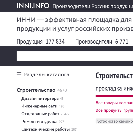
Производители России: продукци
inni.info
ИННИ — эффективная площадка для
продукции и услуг российских произ
Продукция
177 834
Производители
6 771
Строительст
Разделы каталога
прокладка ин
строительство
4670
дизайн интерьера
43
Все товары компан
инженерные сети
193
Все продукты груп
отделочные работы
472
ремонт и отделка
устройство камино
997
сантехнические работы
287