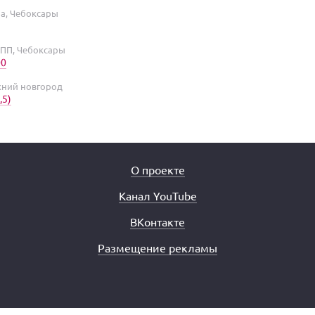
а, Чебоксары
ПП, Чебоксары
00
жний новгород
,5)
О проекте
Канал YouTube
ВКонтакте
Размещение рекламы