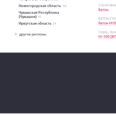
Стройсфер
Нижегородская область
101
Бетон
Чувашская Республика
(Чувашия)
93
БЕТОН-ГРУ
бетон М1
Иркутская область
59
Север, Ни
другие регионы
М–100 (В7