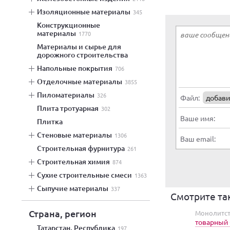
изоляционные материалы
345
конструкционные
материалы
1770
материалы и сырье для
дорожного строительства
напольные покрытия
706
отделочные материалы
3855
пиломатериалы
326
Файл:
добави
плита тротуарная
302
Ваше имя:
плитка
стеновые материалы
1306
Ваш email:
строительная фурнитура
261
строительная химия
874
сухие строительные смеси
1363
сыпучие материалы
337
Смотрите та
Страна, регион
Монолитст
товарный 
Татарстан, Республика
197