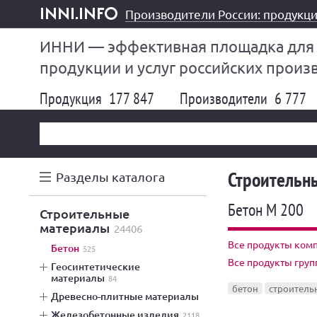
Производители России: продукци
inni.info
ИННИ — эффективная площадка для
продукции и услуг российских произ
Продукция
177 847
Производители
6 777
Строительн
Разделы каталога
Бетон М 200
строительные
материалы
24406
Все продукты комп
бетон
525
Все продукты груп
геосинтетические
материалы
84
бетон
строитель
древесно-плитные материалы
железобетонные изделия
2118