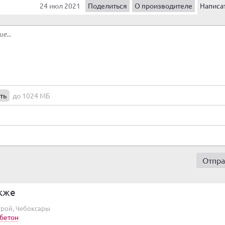
24 июл 2021
Поделиться
О производителе
Написа
ть
до 1024 МБ
кже
рой, Чебоксары
бетон