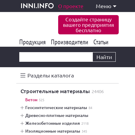
одукция и услуги
О проекте
Меню
inni.info
Создайте страницу
вашего предприятия
бесплатно
Продукция
Производители
177 834
Статьи
6 771
10 533
Найти
Разделы каталога
строительные материалы
24406
бетон
525
геосинтетические материалы
84
древесно-плитные материалы
железобетонные изделия
2118
изоляционные материалы
345