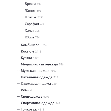
брюки
692
жилет
302
платье
2131
сарафан
402
халат
395
юбка
734
комбинезон
655
костюм
2415
куртка
1426
медицинская одежда
766
мужская одежда
2002
нательная одежда
712
одежда для дома
269
ремни
спецодежда
6097
спортивная одежда
370
трикотаж
4213