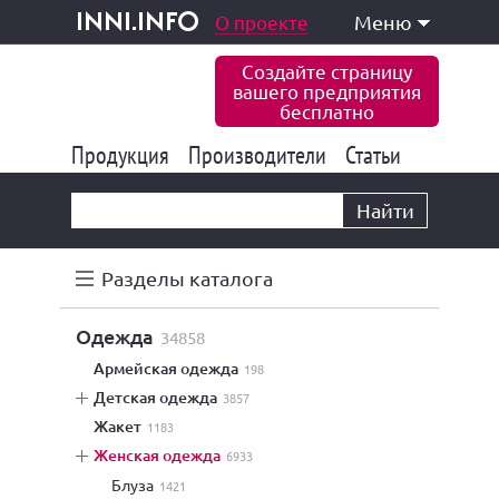
одукция и услуги
О проекте
Меню
inni.info
Создайте страницу
вашего предприятия
бесплатно
Продукция
Производители
177 822
Статьи
6 765
10 533
Найти
Разделы каталога
одежда
34858
армейская одежда
198
детская одежда
3857
жакет
1183
женская одежда
6933
блуза
1421