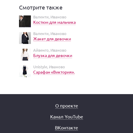
Смотрите также
Валенти, Иваново
Костюм для мальчика
Валенти, Иваново
Жакет для девочки
Айвенго, Иваново
Блузка для девочки
Unistyle, Иваново
Сарафан «Виктория».
О проекте
Канал YouTube
ВКонтакте