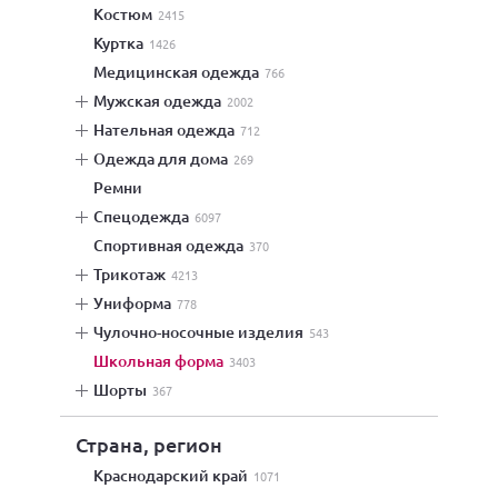
костюм
2415
куртка
1426
медицинская одежда
766
мужская одежда
2002
нательная одежда
712
одежда для дома
269
ремни
спецодежда
6097
спортивная одежда
370
трикотаж
4213
униформа
778
чулочно-носочные изделия
543
школьная форма
3403
шорты
367
Страна, регион
Краснодарский край
1071