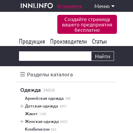
одукция и услуги
О проекте
Меню
inni.info
Создайте страницу
вашего предприятия
бесплатно
Продукция
Производители
177 832
Статьи
6 770
10 533
Найти
Разделы каталога
одежда
34858
армейская одежда
198
детская одежда
3857
жакет
1183
женская одежда
6933
комбинезон
655