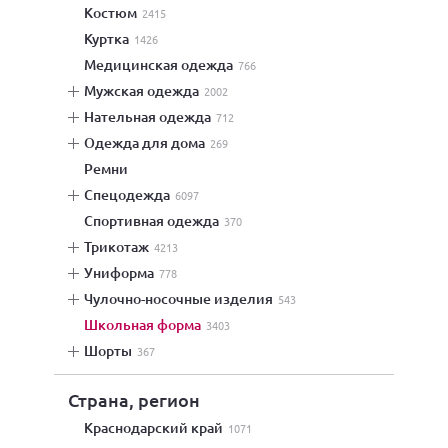
костюм
2415
куртка
1426
медицинская одежда
766
мужская одежда
2002
нательная одежда
712
одежда для дома
269
ремни
спецодежда
6097
спортивная одежда
370
трикотаж
4213
униформа
778
чулочно-носочные изделия
543
школьная форма
3403
шорты
367
Страна, регион
Краснодарский край
1071