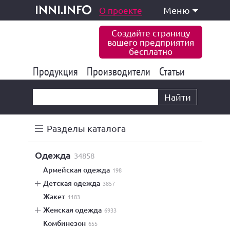
одукция и услуги
О проекте
Меню
inni.info
Создайте страницу
вашего предприятия
бесплатно
Продукция
Производители
177 832
Статьи
6 770
10 533
Найти
Разделы каталога
одежда
34858
армейская одежда
198
детская одежда
3857
жакет
1183
женская одежда
6933
комбинезон
655