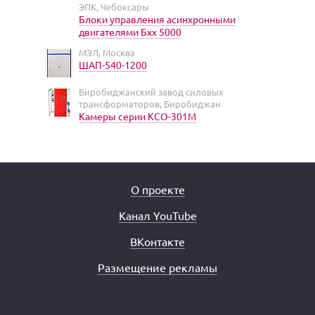
ЭПК, Чебоксары
Блоки управления асинхронными
двигателями Бхх 5000
МЭЛ, Москва
ШАП-540-1200
Биробиджанский завод силовых
трансформаторов, Биробиджан
Камеры серии КСО-301М
О проекте
Канал YouTube
ВКонтакте
Размещение рекламы