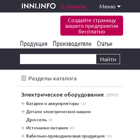
одукция и услуги
О проекте
Меню
inni.info
Создайте страницу
вашего предприятия
бесплатно
Продукция
Производители
177 843
Статьи
6 775
10 533
Найти
Разделы каталога
электрическое оборудование
28910
батареи и аккумуляторы
124
детали электрических машин
дроссель
58
источники питания
407
кабельно-проводниковая продукция
795