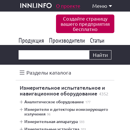
одукция и услуги
О проекте
Меню
inni.info
Создайте страницу
вашего предприятия
бесплатно
Продукция
Производители
177 826
Статьи
6 767
10 533
Найти
Разделы каталога
измерительное испытательное и
навигационное оборудование
4352
аналитическое оборудование
177
измерители и детекторы ионизирующего
излучения
96
измерительная аппаратура
593
измерительные устройства
203