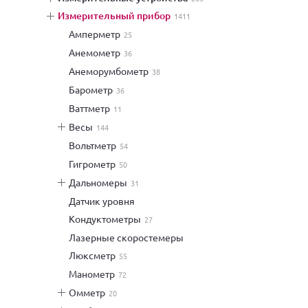
измерительный прибор
1411
амперметр
25
анемометр
36
анеморумбометр
38
барометр
36
ваттметр
11
весы
144
вольтметр
54
гигрометр
50
дальномеры
31
датчик уровня
кондуктометры
27
лазерные скоростемеры
люксметр
55
манометр
72
омметр
20