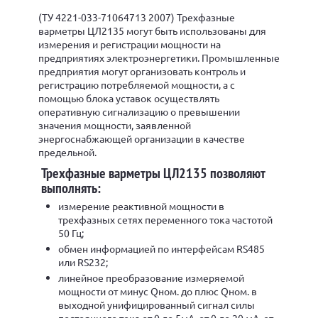
(ТУ 4221-033-71064713 2007) Трехфазные
варметры ЦЛ2135 могут быть использованы для
измерения и регистрации мощности на
предприятиях электроэнергетики. Промышленные
предприятия могут организовать контроль и
регистрацию потребляемой мощности, а с
помощью блока уставок осуществлять
оперативную сигнализацию о превышении
значения мощности, заявленной
энергоснабжающей организации в качестве
предельной.
Трехфазные варметры ЦЛ2135 позволяют
выполнять:
измерение реактивной мощности в
трехфазных сетях переменного тока частотой
50 Гц;
обмен информацией по интерфейсам RS485
или RS232;
линейное преобразование измеряемой
мощности от минус Qном. до плюс Qном. в
выходной унифицированный сигнал силы
постоянного тока от 0 до 5мА, от 0 до 20 мА, от