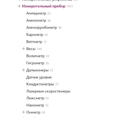
измерительный прибор
1411
амперметр
25
анемометр
36
анеморумбометр
38
барометр
36
ваттметр
11
весы
144
вольтметр
54
гигрометр
50
дальномеры
31
датчик уровня
кондуктометры
27
лазерные скоростемеры
люксметр
55
манометр
72
омметр
20