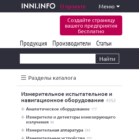
одукция и услуги
О проекте
Меню
inni.info
Создайте страницу
вашего предприятия
бесплатно
Продукция
Производители
177 843
Статьи
6 775
10 533
Найти
Разделы каталога
измерительное испытательное и
навигационное оборудование
4352
аналитическое оборудование
177
измерители и детекторы ионизирующего
излучения
96
измерительная аппаратура
593
измерительные устройства
203