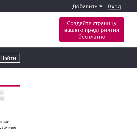
Добавить
Вход
Создайте страницу
вашего предприятия
бесплатно
Найти
ое
ка
нные
узочные