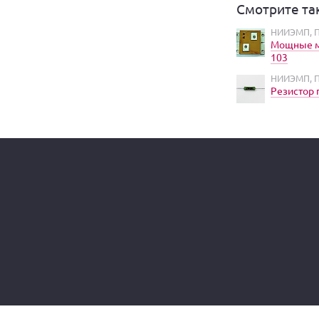
Смотрите та
НИИЭМП, П
Мощные м
103
НИИЭМП, П
Резистор