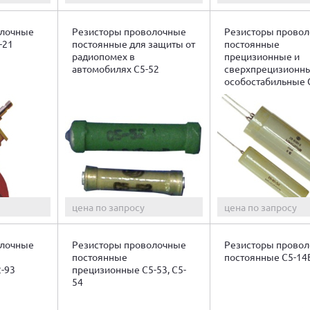
олочные
Резисторы проволочные
Резисторы прово
-21
постоянные для защиты от
постоянные
радиопомех в
прецизионные и
автомобилях С5-52
сверхпрецизионн
особостабильные 
В; В1; Д
цена по запросу
цена по запросу
олочные
Резисторы проволочные
Резисторы прово
постоянные
постоянные С5-14
-93
прецизионные С5-53, С5-
54