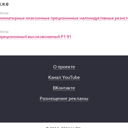
кже
енза
иниатюрные низкоомные прецизионные малоиндуктивные резист
енза
 прецизионный высоковольтный Р1-91
О проекте
Канал YouTube
ВКонтакте
Размещение рекламы