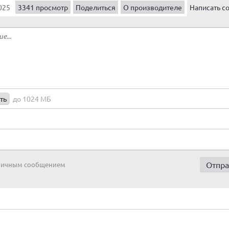
025
3341 просмотр
Поделиться
О производителе
Написать с
ть
до 1024 МБ
 личным сообщением