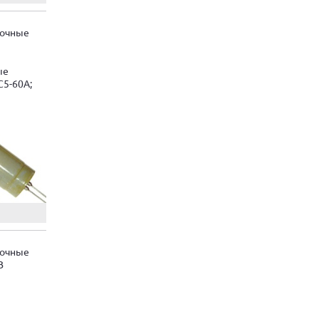
лочные
ые
С5-60А;
лочные
B