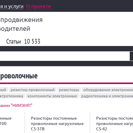
я и услуги
О проекте
 продвижения
водителей
Статьи
10 533
проволочные
ный
резистор проволочный
резисторы
оборудование электронн
ктротехника
компоненты электронные
радиотехника и электрони
пании "НИИЭМП"
оянные
Резисторы постоянные
Резисторы постоя
100
проволочные нагрузочные
проволочные нагр
С5-37В
С5-42