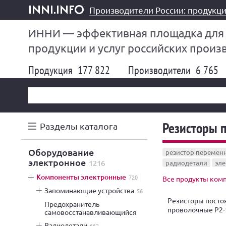
Производители России: продукци
inni.info
ИННИ — эффективная площадка для
продукции и услуг российских произ
Продукция
177 822
Производители
6 765
Резисторы 
Разделы каталога
оборудование
резистор перемен
электронное
1216
радиодетали
эле
компоненты электронные
720
Все продукты ком
запоминающие устройства
56
Резисторы пост
предохранитель
проволочные Р2-
самовосстанавливающийся
радиодетали
662