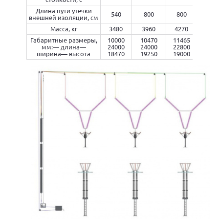
Длина пути утечки
540
800
800
118
внешней изоляции, см
Масса, кг
3480
3960
4270
480
Габаритные размеры,
10000
10470
11465
115
мм:— длина—
24000
24000
22800
270
ширина— высота
18470
19250
19000
208