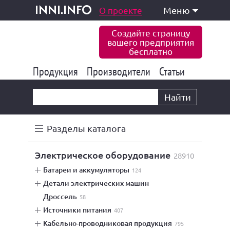
одукция и услуги
О проекте
Меню
inni.info
Создайте страницу
вашего предприятия
бесплатно
Продукция
Производители
177 830
Статьи
6 769
10 533
Найти
Разделы каталога
электрическое оборудование
28910
батареи и аккумуляторы
124
детали электрических машин
дроссель
58
источники питания
407
кабельно-проводниковая продукция
795