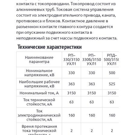
контакта с токопроводами. Токопровод состоит из
алюминиевых труб. Токовая система управления
состоит из электродвигательного привода, каната,
противовеса и блоков. Контактное давление в
разъемном контакте главного контура создается
при опускании подвижного контакта в
неподвижный за счет массы подвижного контакта.
Технические характеристики
РП–
РП–
РПД–
РПД
Наименование
330/3150
330Б/3150
500/3150
500Б/
параметра
УХЛ1
УХЛ1
УХЛ1
УХЛ
Номинальное
330
330
500
55
напряжение, кВ
Наибольшее рабочее
363
363
525
52
напряжение, кВ
Номинальный ток, А
3150
3150
3150
315
Ток термической
63
63
63
63
стойкости, кА
Ток
электродинамической
160
160
160
16
стойкости, кА
Время протекания
тока термической
2
2
2
2
стойкости, с