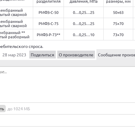
разделителя
давления, МПа
размеры, мм
мембранный
РМФЗ-С-50
0…0,25…25
50×63
ытый сварной
мембранный
РМФЗ-С-75
0…0,25…25
75×70
ытый сварной
ембранный **
РМФЗ-Р-73**
0…0,25…10
73×70
тый разборный
ребительского спроса.
28 мар 2023
Поделиться
О производителе
Сообщение произ
ть
до 1024 МБ