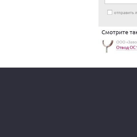
отправить
Смотрите та
ООО «Заво
Отвод ОС