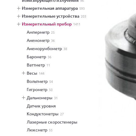
ионизирующего излучения
96
измерительная аппаратура
593
измерительные устройства
203
измерительный прибор
1411
амперметр
25
анемометр
36
анеморумбометр
38
барометр
36
ваттметр
11
весы
144
вольтметр
54
гигрометр
50
дальномеры
31
датчик уровня
кондуктометры
27
лазерные скоростемеры
люксметр
55