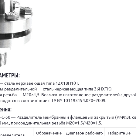
АМЕТРЫ:
 — сталь нержавеющая типа 12Х18Н10Т.
ы разделительной — сталь нержавеющая типа 36НХТЮ.
 резьба — М20×1,5. Возможно изготовление разделителей с другой
водятся в соответствии с ТУ BY 101193194.020−2009.
ения:
-С-50 — Разделитель мембранный фланцевый закрытый (РМФЗ), св
0 мм., присоединительная резьба М20×1,5/М20×1,5.
Обозначение
Диапазон рабочего
Габаритные
разделителя