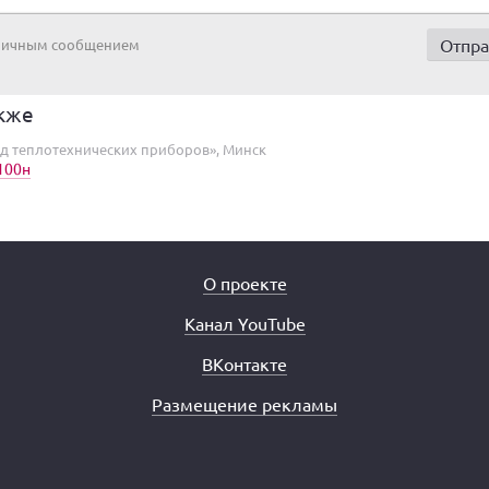
 личным сообщением
кже
д теплотехнических приборов», Минск
100н
О проекте
Канал YouTube
ВКонтакте
Размещение рекламы