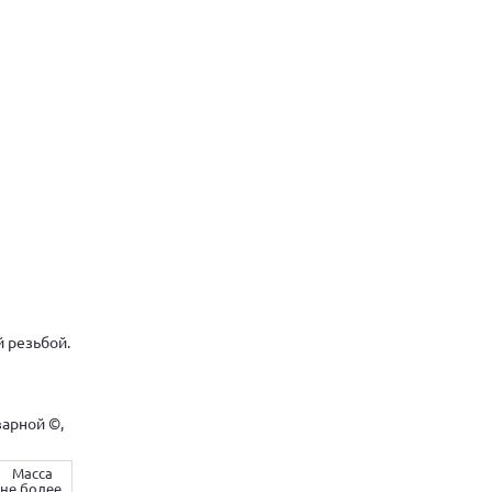
 резьбой.
арной ©,
Масса
не более,