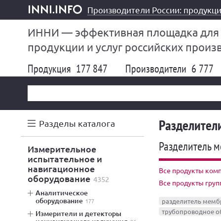
Производители России: продукци
inni.info
ИННИ — эффективная площадка для
продукции и услуг российских произ
Продукция
177 847
Производители
6 777
Разделител
Разделы каталога
Разделитель 
измерительное
испытательное и
навигационное
Все продукты ком
оборудование
4352
Все продукты гру
аналитическое
оборудование
177
разделитель мем
трубопроводное о
измерители и детекторы