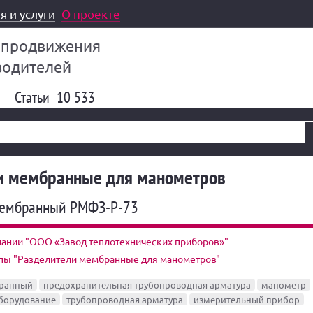
я и услуги
О проекте
 продвижения
водителей
Статьи
10 533
и мембранные для манометров
мембранный РМФЗ-Р-73
пании "ООО «Завод теплотехнических приборов»"
ппы "Разделители мембранные для манометров"
бранный
предохранительная трубопроводная арматура
манометр
борудование
трубопроводная арматура
измерительный прибор