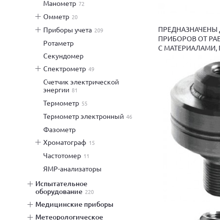
манометр
72
омметр
20
ПРЕДНАЗНАЧЕНЫ 
приборы учета
209
ПРИБОРОВ ОТ РА
ротаметр
С МАТЕРИАЛАМИ,
секундомер
спектрометр
49
счетчик электрической
энергии
81
термометр
55
термометр электронный
46
фазометр
хроматограф
15
частотомер
11
ЯМР-анализаторы
испытательное
оборудование
220
медицинские приборы
метеорологическое