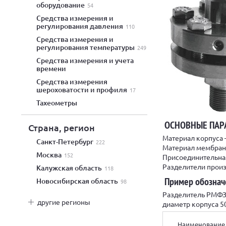
оборудование
54
средства измерения и
регулирования давления
110
средства измерения и
регулирования температуры
249
средства измерения и учета
времени
средства измерения
шероховатости и профиля
17
тахеометры
ОСНОВНЫЕ ПАР
Страна, регион
Материал корпуса
Санкт-Петербург
222
Материал мембран
Москва
152
Присоединительная
Разделители произ
Калужская область
118
Пример обознач
Новосибирская область
98
Разделитель РМФЗ
другие регионы
диаметр корпуса 5
Наименование 