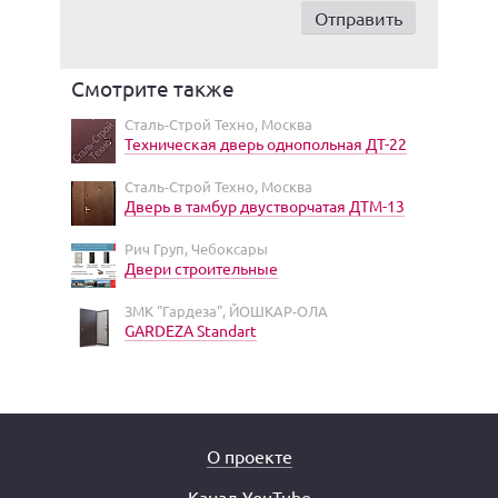
Смотрите также
Сталь-Строй Техно, Москва
Техническая дверь однопольная ДТ-22
Сталь-Строй Техно, Москва
Дверь в тамбур двустворчатая ДТМ-13
Рич Груп, Чебоксары
Двери строительные
ЗМК "Гардеза", ЙОШКАР-ОЛА
GARDEZA Standart
О проекте
Канал YouTube