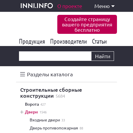
одукция и услуги
О проекте
Меню
inni.info
Создайте страницу
вашего предприятия
бесплатно
Продукция
Производители
177 822
Статьи
6 765
10 533
Найти
Разделы каталога
строительные сборные
конструкции
5684
ворота
427
двери
1546
входные двери
33
дверь противопожарная
88