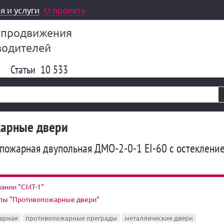
я и услуги
О проекте
 продвижения
водителей
Статьи
10 533
арные двери
пожарная двупольная ДМО-2-0-1 EI-60 с остеклени
ании "СМТ-1"
ппы "Противопожарные двери"
арная
противопожарные преграды
металлические двери