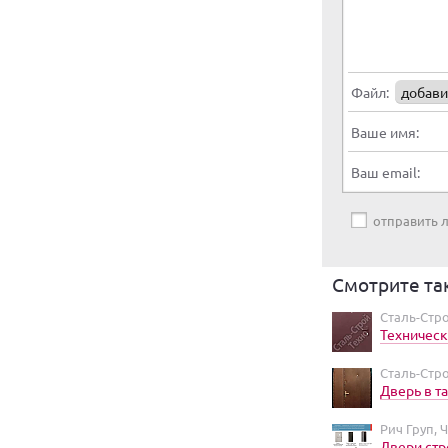
Файл:
добави
Ваше имя:
Ваш email:
отправить
Смотрите та
Сталь-Стро
Техническ
Сталь-Стро
Дверь в т
Рич Груп, 
Двери ст