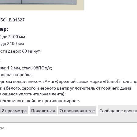
Б01.В.01327
мер:
0 до 2100 мм
0 до 2400 мм
ти двери: 60 минут.
:
а: 1,2 мм, сталь 08ПС х/к;
орцевая коробка;
рным подшипником «Амиг»; врезной замок марки «Nemef» Голланд
и белого, серого и черного цвета; уплотнитель от горячего дыма
ющаяся уплотнительная лента);
стекло многослойное противопожарное.
2 просмотра
Поделиться
О производителе
Сообщение произ