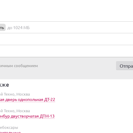
ть
до 1024 МБ
 личным сообщением
кже
й Техно, Москва
ая дверь однопольная ДТ-22
й Техно, Москва
амбур двустворчатая ДТМ-13
Чебоксары
роительные