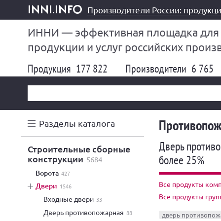
Производители России: продукци
inni.info
ИННИ — эффективная площадка для
продукции и услуг российских произ
Продукция
177 822
Производители
6 765
Противопож
Разделы каталога
Дверь противо
строительные сборные
более 25%
конструкции
5684
ворота
427
Все продукты комп
двери
1546
Все продукты гру
входные двери
33
дверь противопожарная
88
дверь противопож