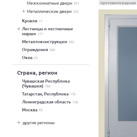
межкомнатные двери
противопожарная 
951
металлические двери
320
кровля
11
лестницы и лестничные
марши
217
металлоконструкции
642
ограждения
366
окна
25
Страна, регион
Чувашская Республика
(Чувашия)
766
Татарстан, Республика
176
Ленинградская область
120
Москва
93
другие регионы