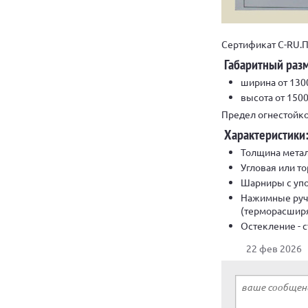
Сертификат С-RU.П
Габаритный раз
ширина от 130
высота от 150
Предел огнестойкос
Характеристики
Толщина металл
Угловая или т
Шарниры с упо
Нажимные ручк
(терморасширя
Остекление - 
22 фев 2026