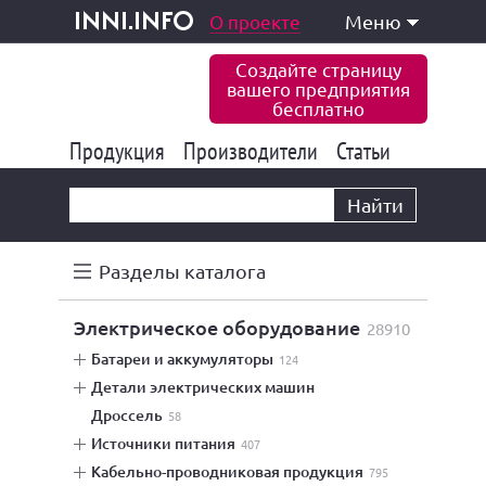
одукция и услуги
О проекте
Меню
inni.info
Создайте страницу
вашего предприятия
бесплатно
Продукция
Производители
177 847
Статьи
6 777
10 533
Найти
Разделы каталога
электрическое оборудование
28910
батареи и аккумуляторы
124
детали электрических машин
дроссель
58
источники питания
407
кабельно-проводниковая продукция
795