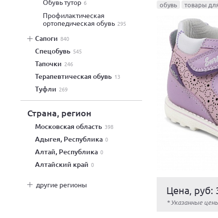
обувь тутор
6
обувь
товары дл
профилактическая
ортопедическая обувь
295
сапоги
840
спецобувь
545
тапочки
246
терапевтическая обувь
13
туфли
269
Страна, регион
Московская область
398
Адыгея, Республика
0
Алтай, Республика
0
Алтайский край
0
другие регионы
Цена, руб: 
* Указанные цен