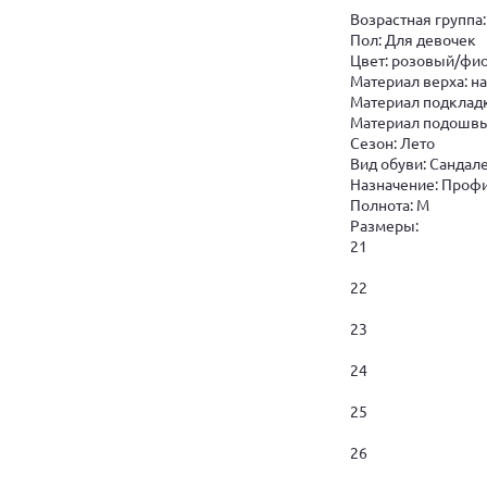
Возрастная группа:
Пол: Для девочек
Цвет: розовый/фи
Материал верха: н
Материал подкладк
Материал подошвы
Сезон: Лето
Вид обуви: Сандал
Назначение: Профи
Полнота: M
Размеры:
21
22
23
24
25
26