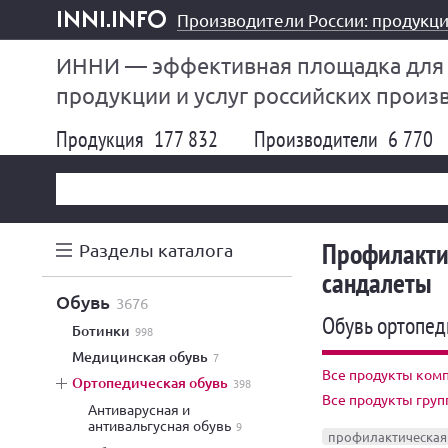
Производители России: продукци
inni.info
ИННИ — эффективная площадка для
продукции и услуг российских произ
Продукция
177 832
Производители
6 770
Профилактич
Разделы каталога
сандалеты
обувь
3676
Обувь ортопе
ботинки
998
медицинская обувь
7
Все продукты комп
ортопедическая обувь
398
Все продукты груп
антиварусная и
антивальгусная обувь
9
профилактическая