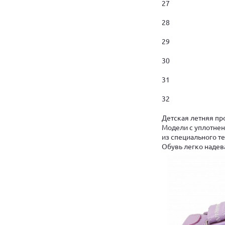
27
28
29
30
31
32
Детская летняя пр
Модели с уплотне
из специального т
Обувь легко надев