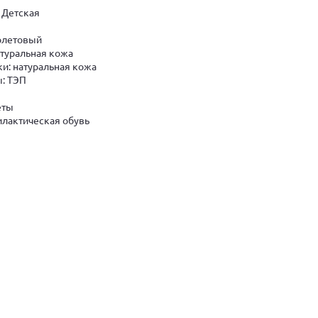
 Детская
олетовый
атуральная кожа
и: натуральная кожа
: ТЭП
еты
лактическая обувь