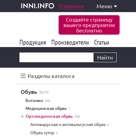
одукция и услуги
О проекте
Меню
inni.info
Создайте страницу
вашего предприятия
бесплатно
Продукция
Производители
177 839
Статьи
6 773
10 533
Найти
Разделы каталога
обувь
3676
ботинки
998
медицинская обувь
7
ортопедическая обувь
398
антиварусная и антивальгусная обувь
9
обувь тутор
6