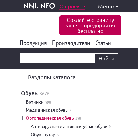
одукция и услуги
О проекте
Меню
inni.info
Создайте страницу
вашего предприятия
бесплатно
Продукция
Производители
177 835
Статьи
6 771
10 533
Найти
Разделы каталога
обувь
3676
ботинки
998
медицинская обувь
7
ортопедическая обувь
398
антиварусная и антивальгусная обувь
9
обувь тутор
6