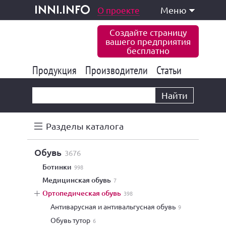
одукция и услуги
О проекте
Меню
inni.info
Создайте страницу
вашего предприятия
бесплатно
Продукция
Производители
177 847
Статьи
6 777
10 533
Найти
Разделы каталога
обувь
3676
ботинки
998
медицинская обувь
7
ортопедическая обувь
398
антиварусная и антивальгусная обувь
9
обувь тутор
6