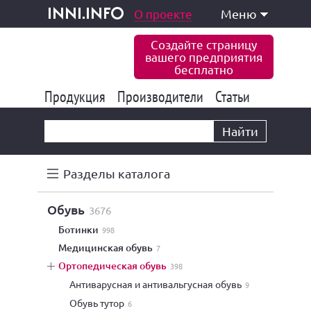
одукция и услуги
О проекте
Меню
inni.info
Создайте страницу
вашего предприятия
бесплатно
Продукция
Производители
177 849
Статьи
6 778
10 535
Найти
Разделы каталога
обувь
3676
ботинки
998
медицинская обувь
7
ортопедическая обувь
398
антиварусная и антивальгусная обувь
9
обувь тутор
6