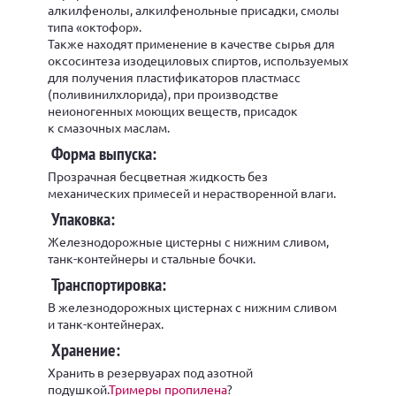
алкилфенолы, алкилфенольные присадки, смолы
типа «октофор».
Также находят применение в качестве сырья для
оксосинтеза изодециловых спиртов, используемых
для получения пластификаторов пластмасс
(поливинилхлорида), при производстве
неионогенных моющих веществ, присадок
к смазочных маслам.
Форма выпуска:
Прозрачная бесцветная жидкость без
механических примесей и нерастворенной влаги.
Упаковка:
Железнодорожные цистерны с нижним сливом,
танк-контейнеры и стальные бочки.
Транспортировка:
В железнодорожных цистернах с нижним сливом
и танк-контейнерах.
Хранение:
Хранить в резервуарах под азотной
подушкой.
Тримеры пропилена
?