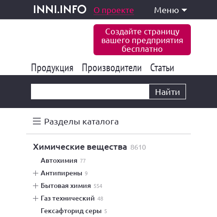
одукция и услуги
О проекте
Меню
inni.info
Создайте страницу
вашего предприятия
бесплатно
Продукция
Производители
177 847
Статьи
6 777
10 533
Найти
Разделы каталога
химические вещества
8610
автохимия
77
антипирены
9
бытовая химия
554
газ технический
48
гексафторид серы
5