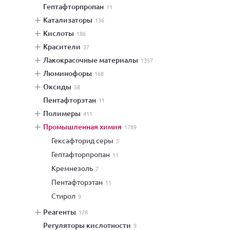
гептафторпропан
11
катализаторы
136
кислоты
186
красители
37
лакокрасочные материалы
1357
люминофоры
168
оксиды
58
пентафторэтан
11
полимеры
411
промышленная химия
1789
гексафторид серы
5
гептафторпропан
11
кремнезоль
7
пентафторэтан
11
стирол
9
реагенты
178
регуляторы кислотности
9