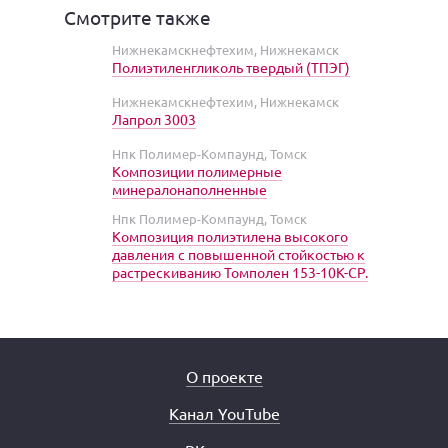
Смотрите также
Нижнекамскнефтехим, Нижнекамск
Полиэтиленгликоль твердый (ТПЭГ)
Нижнекамскнефтехим, Нижнекамск
Лапрол 3003
Нпк Полимер-Компаунд, Томск
Композиции полимерные
минералонаполненные
Нпк Полимер-Компаунд, Томск
Композиция полиэтилена высокого
давления с повышенной стойкостью к
растрескиванию Томполен 153-10К-СР.
О проекте
Канал YouTube