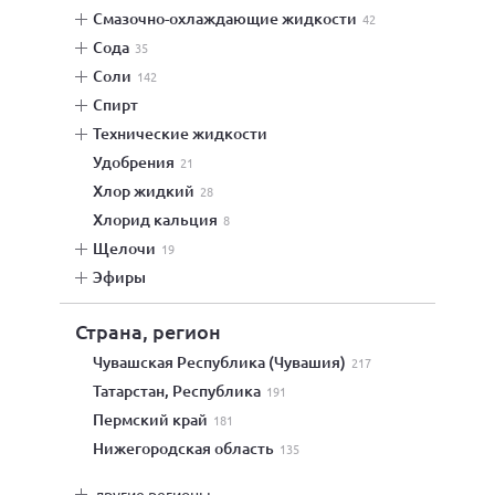
смазочно-охлаждающие жидкости
42
сода
35
соли
142
спирт
технические жидкости
удобрения
21
хлор жидкий
28
хлорид кальция
8
щелочи
19
эфиры
Страна, регион
Чувашская Республика (Чувашия)
217
Татарстан, Республика
191
Пермский край
181
Нижегородская область
135
другие регионы