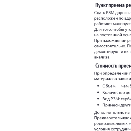
Пункт приема р
Сдать РЗМ дорого,
расположен по адре
работают манипуля
Для того, чтобы у
на постоянной осно
При нахождении ря
самостоятельно. П
демонтируют и выв
анализа.
Стоимость прие
При определении п
материалов зависи
Объем — чем б
Количество це
Вид РЗМ: терби
Примеси други
Дополнительно на 
Предварительную с
редкоземельных м
условия сотруднич