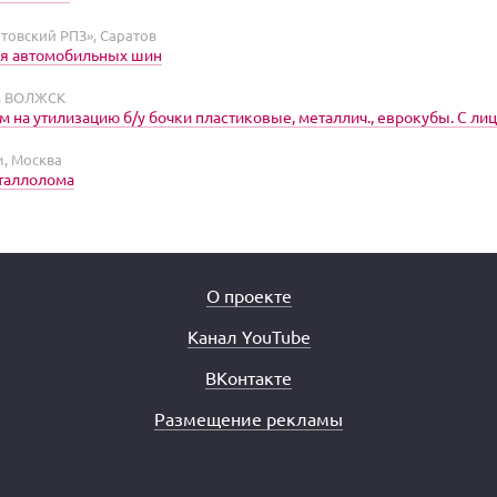
товский РПЗ», Саратов
ия автомобильных шин
, ВОЛЖСК
 на утилизацию б/у бочки пластиковые, металлич., еврокубы. С ли
, Москва
таллолома
О проекте
Канал YouTube
ВКонтакте
Размещение рекламы