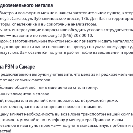
едкоземельного металла
 быстро и комфортно можно в нашем заготовительном пункте, кото
су: г. Самара, ул. Зубчаниновское шоссе, 126. Для Вас на территори
торы, спецтехника и высокоточные анализаторы.
точнить интересующие вопросы или обсудить условия сотрудничеств
ве — позвоните по телефону: 8 (846) 202 00 10.
дом с заготовительным пунктом можно привезти и сдать металло
о договоренности наши специалисты приедут по указанному адресу,
езут лом. Вам останется получить расчет после взвешивания и про
ма РЗМ в Самаре
редполагаемой выручки учитывайте, что цена за кг редкоземельны
т от нескольких факторов:
ольше общий вес, тем выше цена за кг или тонну.
нных элементов в сплаве.
й, неодим или европий стоят дороже, т.к. встречаются реже.
х металлов, засор или коррозия снижают стоимость.
цену влияет необходимость вывоза лома транспортом нашей компа
тоимость уточняйте по телефону у менеджера. Привозите лом
еталлов в наш пункт приема — получите максимальную прибыль и
ества!