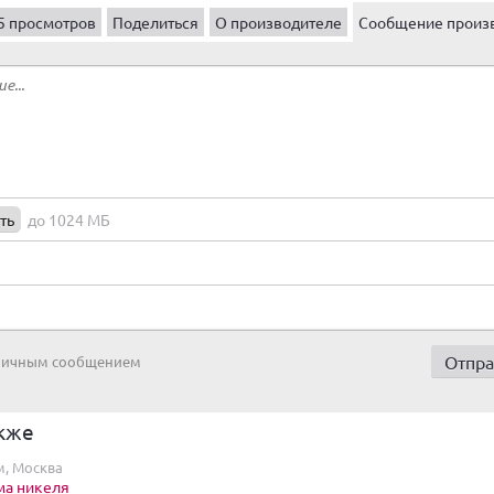
5 просмотров
Поделиться
О производителе
Сообщение произ
ть
до 1024 МБ
 личным сообщением
кже
, Москва
ма никеля