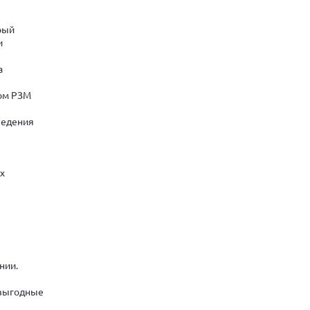
рый
и
а
лом РЗМ
ведения
х
нии.
 выгодные