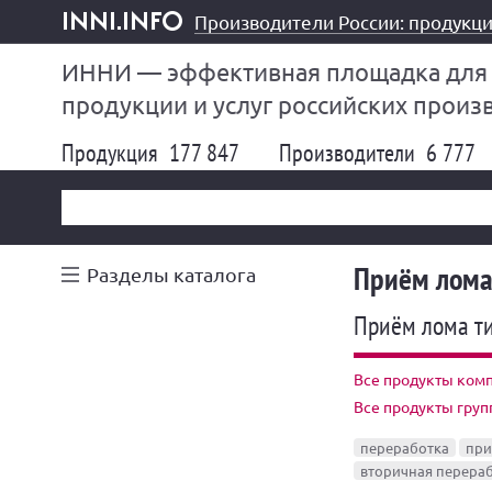
Производители России: продукци
inni.info
ИННИ — эффективная площадка для
продукции и услуг российских произ
Продукция
177 847
Производители
6 777
Приём лома
Разделы каталога
Приём лома т
Все продукты ком
Все продукты гру
переработка
при
вторичная перера