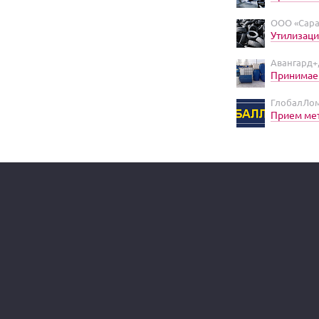
ООО «Сара
Утилизац
Авангард+
Принимаем
ГлобалЛом
Прием ме