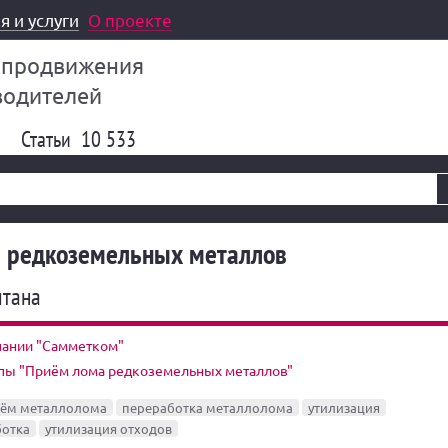
я и услуги
О проекте
 продвижения
водителей
Статьи
10 533
 редкоземельных металлов
итана
пании "Самметком"
ппы "Приём лома редкоземельных металлов"
ём металлолома
переработка металлолома
утилизация
ботка
утилизация отходов