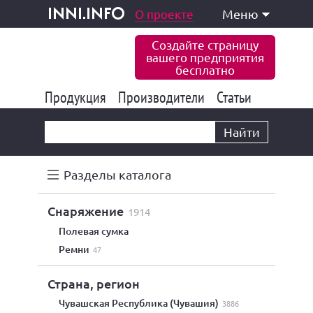
одукция и услуги
О проекте
Меню
inni.info
Создайте страницу
вашего предприятия
бесплатно
Продукция
Производители
177 847
Статьи
6 777
10 533
Найти
Разделы каталога
снаряжение
1914
полевая сумка
ремни
47
Страна, регион
Чувашская Республика (Чувашия)
3886