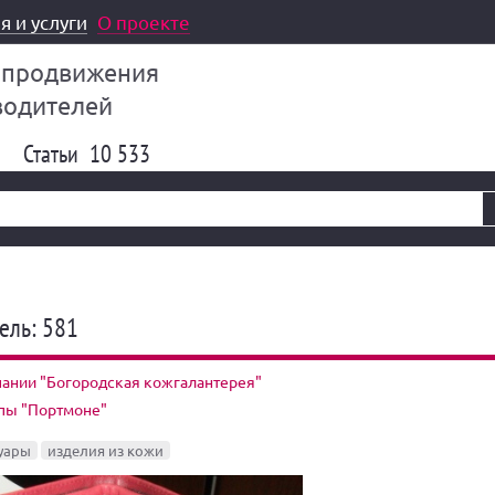
я и услуги
О проекте
 продвижения
водителей
Статьи
10 533
ель: 581
ании "Богородская кожгалантерея"
ппы "Портмоне"
уары
изделия из кожи