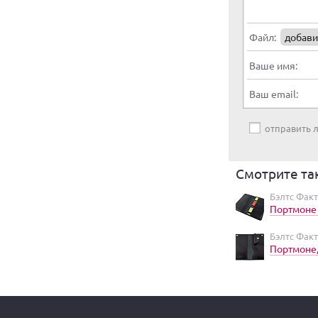
Файл:
добави
Ваше имя:
Ваш email:
отправить
Смотрите та
Бэлтс Факт
Портмоне
Бэлтс Факт
Портмоне,