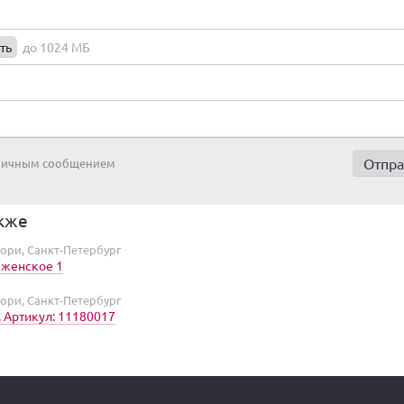
ть
до 1024 МБ
 личным сообщением
кже
ори, Санкт-Петербург
 женское 1
ори, Санкт-Петербург
 Артикул: 11180017