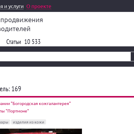
я и услуги
О проекте
 продвижения
водителей
Статьи
10 533
ель: 169
ании "Богородская кожгалантерея"
ппы "Портмоне"
уары
изделия из кожи