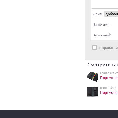
Файл:
добави
Ваше имя:
Ваш email:
отправить
Смотрите та
Бэлтс Факт
Портмоне
Бэлтс Факт
Портмоне,