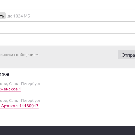
ть
до 1024 МБ
 личным сообщением
кже
ори, Санкт-Петербург
 женское 1
ори, Санкт-Петербург
 Артикул: 11180017