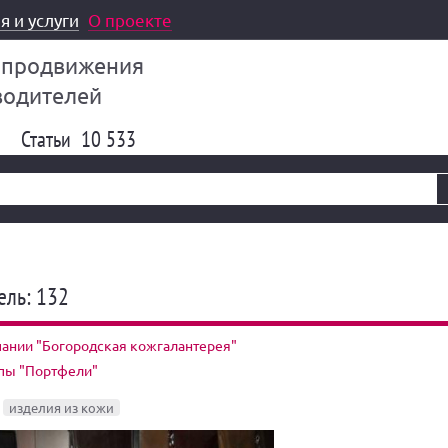
я и услуги
О проекте
 продвижения
водителей
Статьи
10 533
ель: 132
ании "Богородская кожгалантерея"
ппы "Портфели"
изделия из кожи