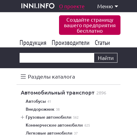
одукция и услуги
О проекте
Меню
inni.info
Создайте страницу
вашего предприятия
бесплатно
Продукция
Производители
177 843
Статьи
6 775
10 533
Найти
Разделы каталога
автомобильный транспорт
2896
автобусы
41
внедорожник
38
грузовые автомобили
562
коммерческие автомобили
625
легковые автомобили
37