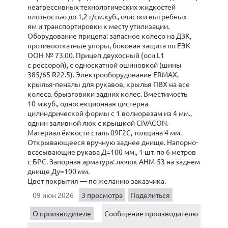
неагрессивных технологических жидкостей
плотностью до 1,2 г/см.куб., очистки выгребных
ям и транспортировки к месту утилизации.
Оборудование прицепа: запасное колесо на ДЗК,
противооткатные упоры, боковая защита по ЕЭК
ООН № 73.00. Прицеп двухосный (оси L1
с рессорой), с односкатной ошиновкой (шины
385/65 R22.5). Электрооборудование ERMAX,
крылья-пеналы для рукавов, крылья ПВХ на все
колеса. брызговики задних колес. Вместимость
10 м.куб., односекционная цистерна
цилиндрической формы с 1 волнорезам из 4 мм.,
однин заливной люк с крышкой CIVACON.
Материал ёмкости сталь 09Г2С, толщина 4 мм.
Открывающееся вручную заднее днище. Напорно-
всасывающие рукава Д=100 мм., 1 шт. по 6 метров
с БРС. Запорная арматура: лючок АНМ-53 на заднем
днище Ду=100 мм.
Цвет покрытия — по желанию заказчика.
09 июн 2026
3 просмотра
Поделиться
О производителе
Сообщение производителю