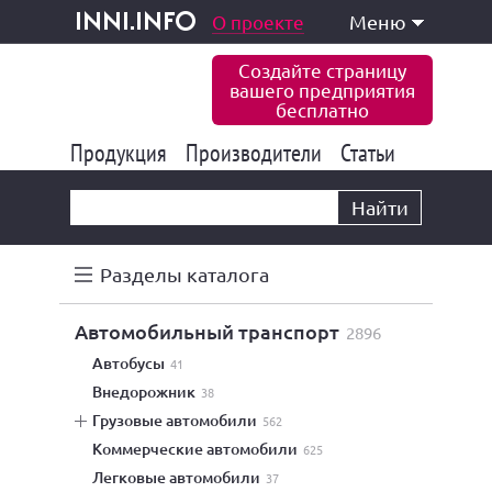
одукция и услуги
О проекте
Меню
inni.info
Создайте страницу
вашего предприятия
бесплатно
Продукция
Производители
177 843
Статьи
6 775
10 533
Найти
Разделы каталога
автомобильный транспорт
2896
автобусы
41
внедорожник
38
грузовые автомобили
562
коммерческие автомобили
625
легковые автомобили
37