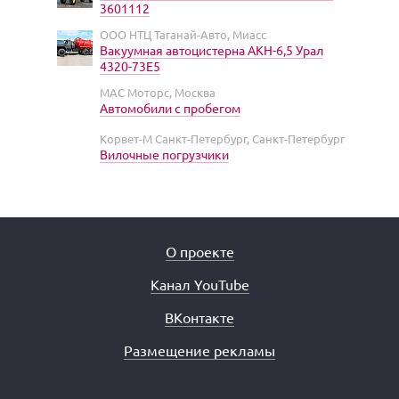
3601112
ООО НТЦ Таганай-Авто, Миасс
Вакуумная автоцистерна АКН-6,5 Урал
4320-73Е5
МАС Моторс, Москва
Автомобили с пробегом
Корвет-М Санкт-Петербург, Санкт-Петербург
Вилочные погрузчики
О проекте
Канал YouTube
ВКонтакте
Размещение рекламы