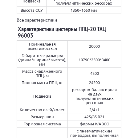
Подвеска
полуэллиптических рессорах
Высота ССУ
1350−1650 мм
Все характеристики
Характеристики цистерны ППЦ-20 ТАЦ
96003
Номинальная
20000
вместимость, л
Габаритные размеры
(длина*ширина*высота),
10790*2500*3400
мм
Масса снаряженного
4200
ППЦ, кг
Полная масса ППЦ, кг
24200
рессорно-балансирная
на двух
Подвеска
полуэллиптических
рессорах
Количество осей/колес
2/4+1
Размер шин
425/85 R21
Тормозная система
фирмы WABCO
с пневматическим
приводом, выполненная