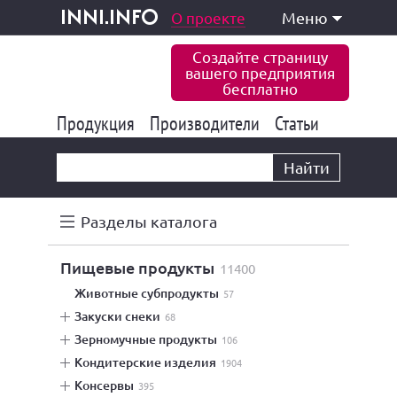
одукция и услуги
О проекте
Меню
inni.info
Создайте страницу
вашего предприятия
бесплатно
Продукция
Производители
177 835
Статьи
6 771
10 533
Найти
Разделы каталога
пищевые продукты
11400
животные субпродукты
57
закуски снеки
68
зерномучные продукты
106
кондитерские изделия
1904
консервы
395