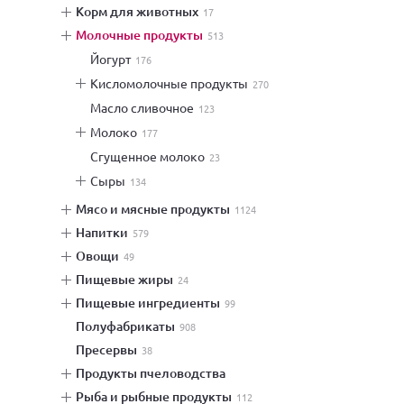
корм для животных
17
молочные продукты
513
йогурт
176
кисломолочные продукты
270
масло сливочное
123
молоко
177
сгущенное молоко
23
сыры
134
мясо и мясные продукты
1124
напитки
579
овощи
49
пищевые жиры
24
пищевые ингредиенты
99
полуфабрикаты
908
пресервы
38
продукты пчеловодства
рыба и рыбные продукты
112