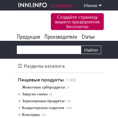
одукция и услуги
О проекте
Меню
inni.info
Создайте страницу
вашего предприятия
бесплатно
Продукция
Производители
177 832
Статьи
6 770
10 533
Найти
Разделы каталога
пищевые продукты
11400
животные субпродукты
57
закуски снеки
68
зерномучные продукты
106
кондитерские изделия
1904
консервы
395