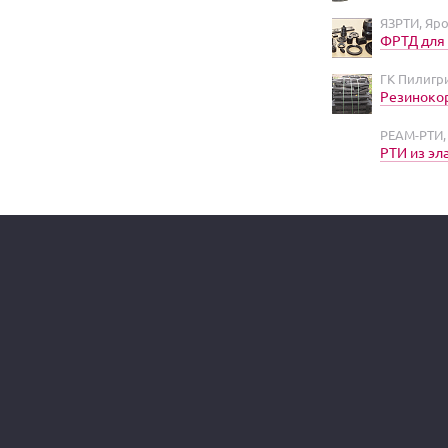
ЯЗРТИ, Яр
ФРТД для 
ГК Пилигр
Резиноко
РЕАМ-РТИ, 
РТИ из э