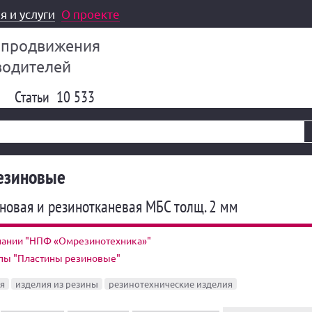
я и услуги
О проекте
 продвижения
водителей
Статьи
10 533
езиновые
новая и резинотканевая МБС толщ. 2 мм
пании "НПФ «Омрезинотехника»"
ппы "Пластины резиновые"
я
изделия из резины
резинотехнические изделия