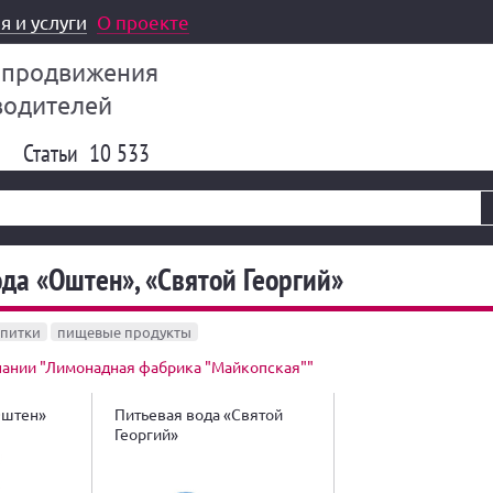
я и услуги
О проекте
 продвижения
водителей
Статьи
10 533
да «Оштен», «Святой Георгий»
питки
пищевые продукты
пании "Лимонадная фабрика "Майкопская""
Оштен»
Питьевая вода «Святой
Георгий»