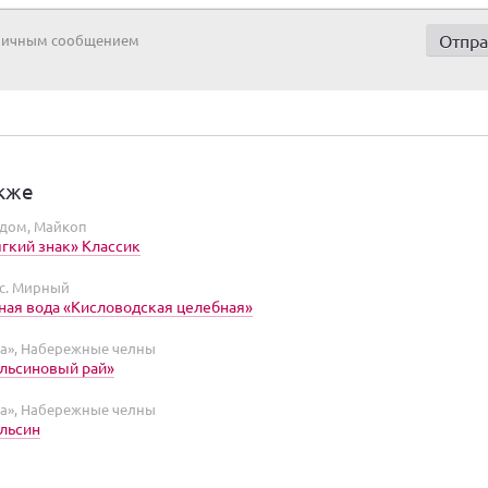
 личным сообщением
кже
дом, Майкоп
гкий знак» Классик
ос. Мирный
ая вода «Кисловодская целебная»
а», Набережные челны
льсиновый рай»
а», Набережные челны
льсин