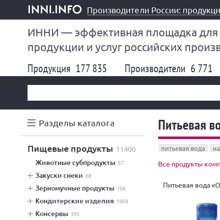
Производители России: продукци
inni.info
ИННИ — эффективная площадка для
продукции и услуг российских произ
Продукция
177 835
Производители
6 771
Питьевая во
Разделы каталога
пищевые продукты
11400
питьевая вода
на
животные субпродукты
57
Все продукты ком
закуски снеки
68
Питьевая вода «
зерномучные продукты
106
кондитерские изделия
1904
консервы
395