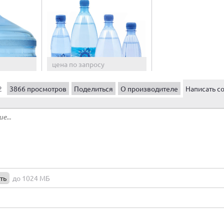
цена по запросу
2
3866 просмотров
Поделиться
О производителе
Написать с
ть
до 1024 МБ