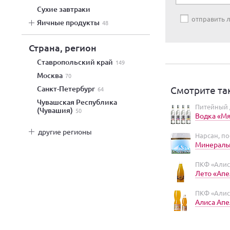
сухие завтраки
отправить
яичные продукты
48
Страна, регион
Ставропольский край
149
Москва
70
Смотрите та
Санкт-Петербург
64
Чувашская Республика
Питейный 
(Чувашия)
50
Водка «Мя
другие регионы
Нарсан, п
Минеральн
ПКФ «Алис
Лето «Апе
ПКФ «Алис
Алиса Апе