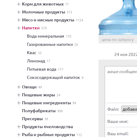
корм для животных
17
молочные продукты
513
мясо и мясные продукты
1124
напитки
579
вода минеральная
170
цена по запросу
газированные напитки
20
квас
33
24 ноя 202
лимонад
17
питьевая вода
117
сокосодержащий напиток
8
овощи
49
пищевые жиры
24
пищевые ингредиенты
99
Файл:
добави
полуфабрикаты
908
пресервы
38
Ваше имя:
продукты пчеловодства
Ваш email:
рыба и рыбные продукты
112