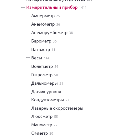
измерительный прибор
1411
амперметр
25
анемометр
36
анеморумбометр
38
барометр
36
ваттметр
11
весы
144
вольтметр
54
гигрометр
50
дальномеры
31
датчик уровня
кондуктометры
27
лазерные скоростемеры
люксметр
55
манометр
72
омметр
20