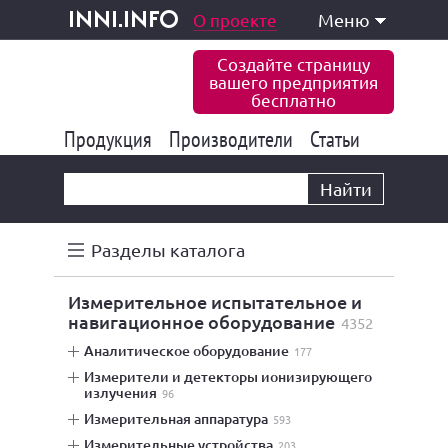
одукция и услуги
О проекте
Меню
inni.info
Создайте страницу
вашего предприятия
бесплатно
Продукция
Производители
177 824
Статьи
6 766
10 533
Найти
Разделы каталога
измерительное испытательное и
навигационное оборудование
4352
аналитическое оборудование
177
измерители и детекторы ионизирующего
излучения
96
измерительная аппаратура
593
измерительные устройства
203