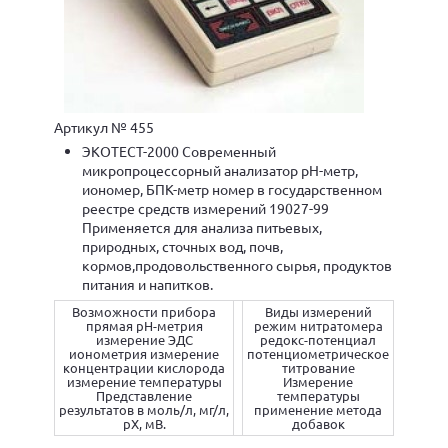
Артикул № 455
ЭКОТЕСТ-2000 Современный
микропроцессорный анализатор рН-метр,
иономер, БПК-метр номер в государственном
реестре средств измерений 19027-99
Применяется для анализа питьевых,
природных, сточных вод, почв,
кормов,продовольственного сырья, продуктов
питания и напитков.
Возможности прибора
Виды измерений
прямая рН-метрия
режим нитратомера
измерение ЭДС
редокс-потенциал
ионометрия измерение
потенциометрическое
концентрации кислорода
титрование
измерение температуры
Измерение
Представление
температуры
результатов в моль/л, мг/л,
применение метода
рХ, мВ.
добавок