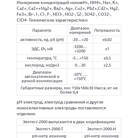
Измерение концентраций ионовH+, NH4+, Na+, K+,
Ca2+, Ca2++Mg2+, Ba2+, Ag+, Cu2+, Pb2+,Cd2+, Hg2,
Fe3+, Br-, I-, Cl-, F-, NO3-, NO2-, S2-, SO42-, CO32-,
ClO4- Технические характеристики
Диапазон
Параметр
Погрешность
измерений
активность, ед. рХ (pH)
-20…+20
±0,02
-3200…
ЭДС, Eh, мВ
±1
+3200
температура, °С
-5…+150
±0,5
кислород, мг/дм3
0…30
±2,5
Диапазон
-20°С …
автоматической и
+150°С
ручной компенсации
Габаритные размеры, мм: 150х160х30 Масса, кг: не
более 0,4
pH-электрод, электрод сравнения и другие
ионоселективные электроды поставляются
отдельно
Экотест-2000 выпускается в двух модификациях
Экотест-2000-Т
Экотест-2000-И
pH-метр иономер
pH-метр иономер