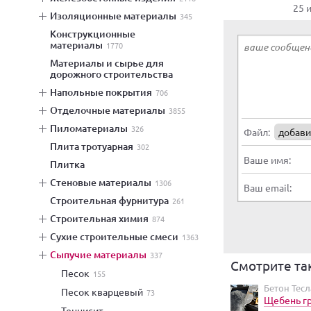
25 
изоляционные материалы
345
конструкционные
материалы
1770
материалы и сырье для
дорожного строительства
напольные покрытия
706
отделочные материалы
3855
пиломатериалы
326
Файл:
добави
плита тротуарная
302
Ваше имя:
плитка
стеновые материалы
1306
Ваш email:
строительная фурнитура
261
строительная химия
874
сухие строительные смеси
1363
сыпучие материалы
337
Смотрите та
песок
155
Бетон Тесл
песок кварцевый
73
Щебень гр
теннисит