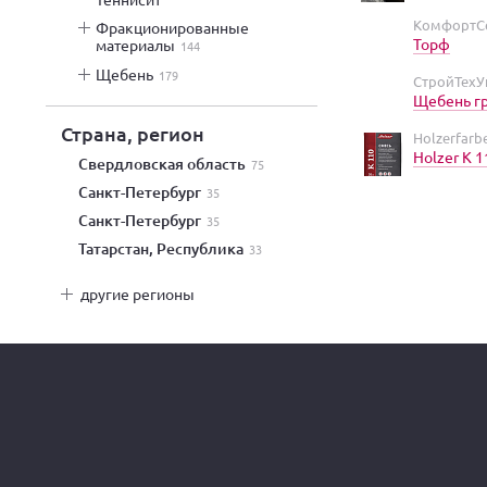
КомфортСе
фракционированные
Торф
материалы
144
щебень
179
СтройТехУ
Щебень г
Страна, регион
Holzerfar
Holzer K 1
Свердловская область
75
Санкт-Петербург
35
Санкт-Петербург
35
Татарстан, Республика
33
другие регионы