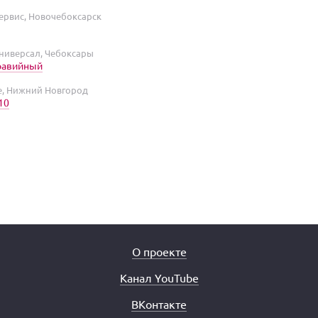
рвис, Новочебоксарск
ниверсал, Чебоксары
равийный
be, Нижний Новгород
10
О проекте
Канал YouTube
ВКонтакте