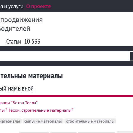
я и услуги
О проекте
 продвижения
водителей
Статьи
10 533
оительные материалы
ный намывной
ании "Бетон Тесла"
пы "Песок, строительные материалы"
материалы
сыпучие материалы
строительные материалы