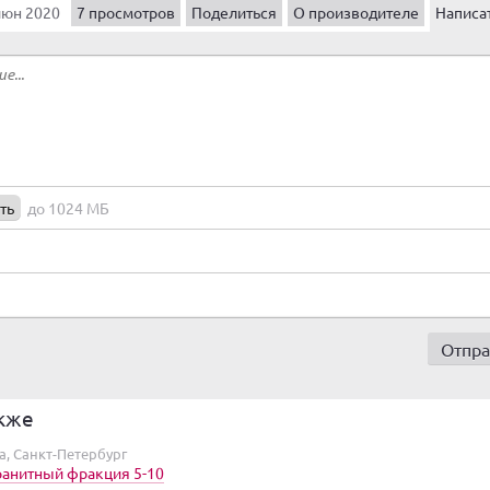
июн 2020
7 просмотров
Поделиться
О производителе
Написа
ть
до 1024 МБ
кже
а, Санкт-Петербург
анитный фракция 5-10