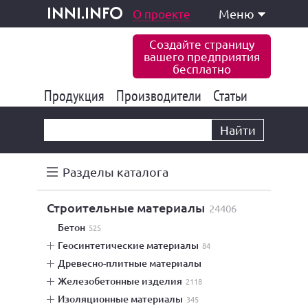
одукция и услуги
О проекте
Меню
inni.info
Создайте страницу
вашего предприятия
бесплатно
Продукция
Производители
177 839
Статьи
6 773
10 533
Найти
Разделы каталога
строительные материалы
24406
бетон
525
геосинтетические материалы
84
древесно-плитные материалы
железобетонные изделия
2118
изоляционные материалы
345