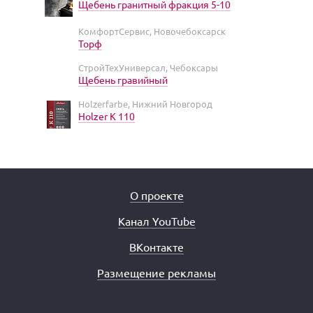
Щебень гранитный фракция 5-10
КомфортСервис, Новочебоксарск
Торф
СтройТехУниверсал, Чебоксары
Щебень гравийный
Holzerfarbe, Нижний Новгород
Holzer K 110
О проекте
Канал YouTube
ВКонтакте
Размещение рекламы