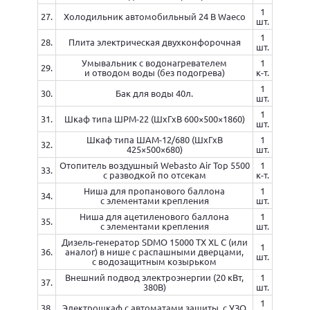
1
27.
Холодильник автомобильный 24 В Waeco
шт.
1
28.
Плита электрическая двухконфорочная
шт.
Умывальник с водонагревателем
1
29.
и отводом воды (без подогрева)
к-т.
1
30.
Бак для воды 40л.
шт.
1
31.
Шкаф типа ШРМ-22 (ШхГхВ 600×500×1860)
шт.
Шкаф типа ШАМ-12/680 (ШхГхВ
1
32.
425×500×680)
шт.
Отопитель воздушный Webasto Air Top 5500
1
33.
с разводкой по отсекам
к-т.
Ниша для пропанового баллона
1
34.
с элементами крепления
шт.
Ниша для ацетиленового баллона
1
35.
с элементами крепления
шт.
Дизель-генератор SDMO 15000 TX XL C (или
1
36.
аналог) в нише с распашными дверцами,
шт.
с водозащитным козырьком
Внешний подвод электроэнергии (20 кВт,
1
37.
380В)
шт.
1
38.
Электрошкаф с автоматами защиты, с УЗО