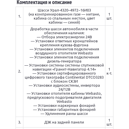
Комплектация и описание
Шасси Урал-4320−4972−16И03
(на компримированном газе — метане,
1
1.
кабина со спальным местом, цвет
шт.
кабины — синий)
Доработка шасси автомобиля в части
обеспечения наличия:
— Отбора электроэнергии 24В
— Установки ответных кронштейнов
крепления кузова-фургона
— Установки элементов подключения
воздушного отопителя Webasto
— Установки элементов подключения
дизель-генератора
— Установки системы системы спутниковой
навигации «Гранит-Навигатор 4.14»
1
2.
— Установки сертифицированного
к-т.
цифрового тахографа Continental DTCO3283
с блоком СКЗИ
— Установки аудиосистемы, инвертора
24/12В
— Установки отопителя кабины Webasto,
предпускового подогревателя двигателя
Webasto
— Установки маркерных фонарей
— Установки габаритных фонарей
— Удлинения рамы шасси
1
3.
ДЗК на задней панели
шт.