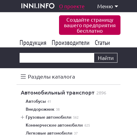
одукция и услуги
О проекте
Меню
inni.info
Создайте страницу
вашего предприятия
бесплатно
Продукция
Производители
177 841
Статьи
6 774
10 533
Найти
Разделы каталога
автомобильный транспорт
2896
автобусы
41
внедорожник
38
грузовые автомобили
562
коммерческие автомобили
625
легковые автомобили
37