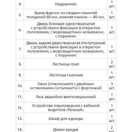
1
4.
Надрамник
шт.
Кузов-фургон: из сэндвич-панелей
1
5.
толщиной 60 мм, нижняя панель — 80 мм.
шт.
Дверь боковая одностворчатая
с устройствами фиксации в открытом
1
6.
положении, с водозащитным козырьком,
шт.
с поручнем
Дверь задняя двухстворчатая (полуторная)
с устройствами фиксации в открытом
1
7.
положении, с водозащитным козырьком,
шт.
с поручнем
2
8.
Лестница-трап
шт.
1
9.
Лестница съемная
шт.
Окно (стеклопакет) с двойным
3
10.
остеклением («сталенит») с форточкой
шт.
1
11.
Люк аварийно-вентиляционный
шт.
Устройство переговорное с кабиной
1
12.
водителя «Таганай»
шт.
1
13.
Шкаф для одежды
шт.
2
14.
Диван-рундук
шт.