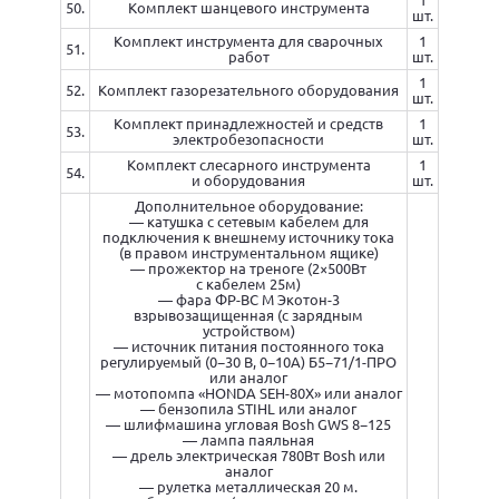
50.
Комплект шанцевого инструмента
шт.
Комплект инструмента для сварочных
1
51.
работ
шт.
1
52.
Комплект газорезательного оборудования
шт.
Комплект принадлежностей и средств
1
53.
электробезопасности
шт.
Комплект слесарного инструмента
1
54.
и оборудования
шт.
Дополнительное оборудование:
— катушка с сетевым кабелем для
подключения к внешнему источнику тока
(в правом инструментальном ящике)
— прожектор на треноге (2×500Вт
с кабелем 25м)
— фара ФР-ВС М Экотон-3
взрывозащищенная (с зарядным
устройством)
— источник питания постоянного тока
регулируемый (0−30 В, 0−10А) Б5−71/1-ПРО
или аналог
— мотопомпа «HONDA SEH-80X» или аналог
— бензопила STIHL или аналог
— шлифмашина угловая Bosh GWS 8−125
— лампа паяльная
— дрель электрическая 780Вт Bosh или
аналог
— рулетка металлическая 20 м.