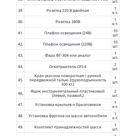
шт.
1
39.
Розетка 220 В двойная
к-т.
1
40.
Розетка 380В
к-т.
10
41.
Плафон освещения (24В)
шт
10
42.
Плафон освещения (220В)
шт
1
43.
Фара ФГ-304 или аналог
шт.
2
44.
Огнетушитель ОП-4
шт.
Кран-укосина поворотная с ручной
1
45.
передвижной талью (грузоподъемность
шт.
500 кг.)
Ящик инструментальный пластиковый
2
46.
(левый, правый,)
шт.
1
47.
Установка крыльев и брызговиков
к-т.
1
48.
Установка фургона на шасси автомобиля
к-т.
1
49.
Комплект принадлежностей шасси
шт.
1