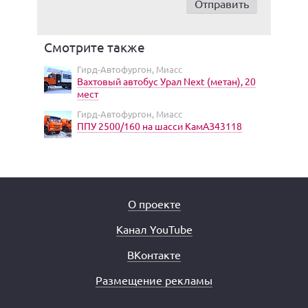
Смотрите также
Гирд-Автофургон, Миасс
Вахтовый автобус Урал Next (метан), 20
мест
Гирд-Автофургон, Миасс
ППУ 2500/160 на шасси КамАЗ43118
О проекте
Канал YouTube
ВКонтакте
Размещение рекламы