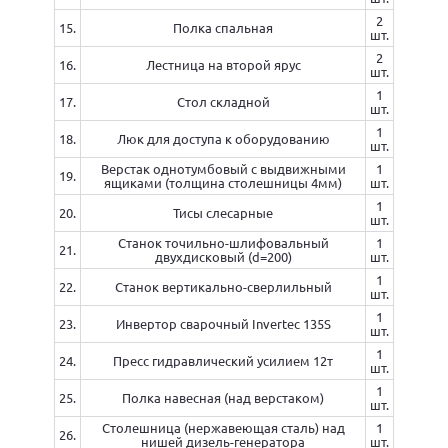
2
15.
Полка спальная
шт.
2
16.
Лестница на второй ярус
шт.
1
17.
Стол складной
шт.
1
18.
Люк для доступа к оборудованию
шт.
Верстак однотумбовый с выдвижными
1
19.
ящиками (толщина столешницы 4мм)
шт.
1
20.
Тисы слесарные
шт.
Станок точильно-шлифовальный
1
21.
двухдисковый (d=200)
шт.
1
22.
Станок вертикально-сверлильный
шт.
1
23.
Инвертор сварочный Invertec 135S
шт.
1
24.
Пресс гидравлический усилием 12т
шт.
1
25.
Полка навесная (над верстаком)
шт.
Столешница (нержавеющая сталь) над
1
26.
нишей дизель-генератора
шт.