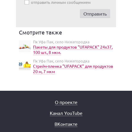
отправить личным сообщением
Смотрите также
Пк Уфа Пак, село Нижегородка
Пакеты для продуктов "UFAPACK" 24x37,
100 шт., 8 мкм.
Пк Уфа Пак, село Нижегородка
Стрейч-пленка "UFAPACK" для продуктов
20 м, 7 мкм
О проекте
Канал YouTube
ВКонтакте