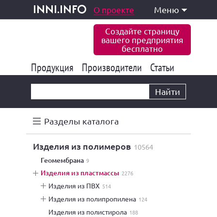
одукция и услуги
О проекте
Меню
inni.info
Создайте страницу
вашего предприятия
бесплатно
Продукция
Производители
177 847
Статьи
6 777
10 533
Найти
Разделы каталога
изделия из полимеров
10564
геомембрана
9
изделия из пластмассы
2276
изделия из ПВХ
514
изделия из полипропилена
124
изделия из полистирола
188