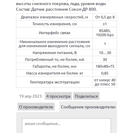
высоты снежного покрова, льда, уровня воды
Состав: Датчик расстояния Сокол-ДР 800.
Диапазон измеряемых скоростей, м
От 0,5 до 8
Точность измерения, см
±1
RS485,
Интерфейс связи
19200 bps
Минимальное изменение расстояния
1
для изменения выходного сигнала, см
Напряжение питания, В
10…30
Потребляемый то, не более, мА
30
Габариты, не более, мм
180×80×75
Масса измерителя не более. кг
0,85
от минус 40
Температура эксплуатации
до плюс 50
19 апр 2023
4 просмотра
Поделиться
О производителе
Сообщение производителю