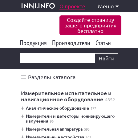
одукция и услуги
О проекте
Меню
inni.info
Создайте страницу
вашего предприятия
бесплатно
Продукция
Производители
177 832
Статьи
6 770
10 533
Найти
Разделы каталога
измерительное испытательное и
навигационное оборудование
4352
аналитическое оборудование
177
измерители и детекторы ионизирующего
излучения
96
измерительная аппаратура
593
измерительные устройства
203