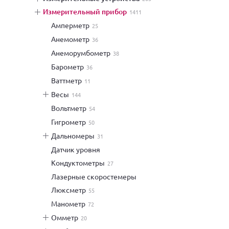
измерительный прибор
1411
амперметр
25
анемометр
36
анеморумбометр
38
барометр
36
ваттметр
11
весы
144
вольтметр
54
гигрометр
50
дальномеры
31
датчик уровня
кондуктометры
27
лазерные скоростемеры
люксметр
55
манометр
72
омметр
20