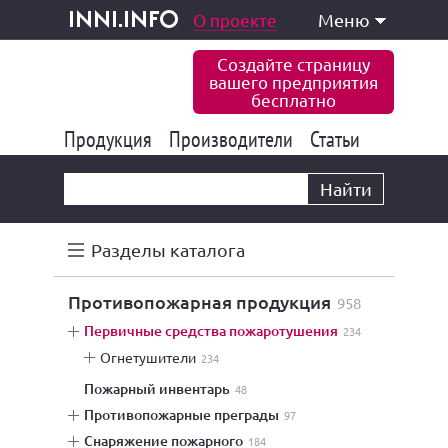
одукция и услуги
О проекте
Меню
inni.info
Создайте страницу
вашего предприятия
бесплатно
Продукция
Производители
177 843
Статьи
6 775
10 533
Найти
Разделы каталога
противопожарная продукция
958
первичные средства пожаротушения
234
огнетушители
234
пожарный инвентарь
48
противопожарные преграды
97
снаряжение пожарного
184