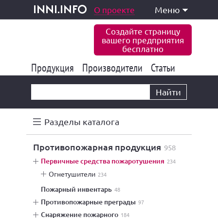
одукция и услуги
О проекте
Меню
inni.info
Создайте страницу
вашего предприятия
бесплатно
Продукция
Производители
177 839
Статьи
6 773
10 533
Найти
Разделы каталога
противопожарная продукция
958
первичные средства пожаротушения
234
огнетушители
234
пожарный инвентарь
48
противопожарные преграды
97
снаряжение пожарного
184