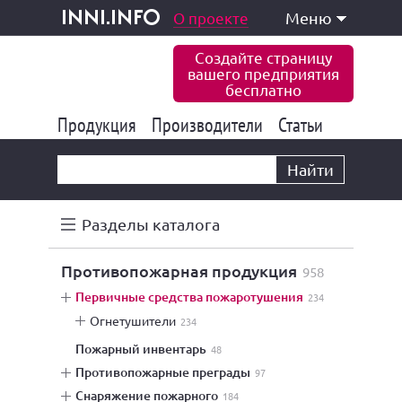
одукция и услуги
О проекте
Меню
inni.info
Создайте страницу
вашего предприятия
бесплатно
Продукция
Производители
177 826
Статьи
6 767
10 533
Найти
Разделы каталога
противопожарная продукция
958
первичные средства пожаротушения
234
огнетушители
234
пожарный инвентарь
48
противопожарные преграды
97
снаряжение пожарного
184