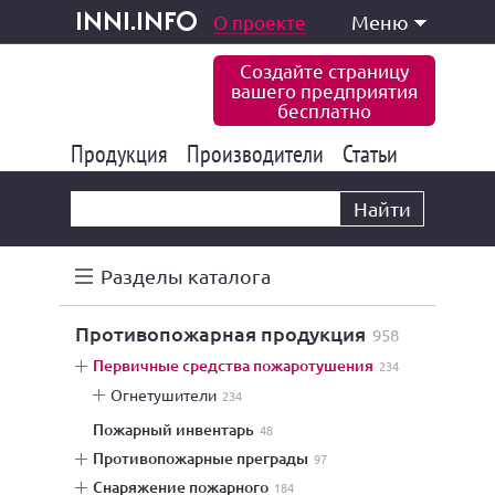
одукция и услуги
О проекте
Меню
inni.info
Создайте страницу
вашего предприятия
бесплатно
Продукция
Производители
177 847
Статьи
6 777
10 533
Найти
Разделы каталога
противопожарная продукция
958
первичные средства пожаротушения
234
огнетушители
234
пожарный инвентарь
48
противопожарные преграды
97
снаряжение пожарного
184