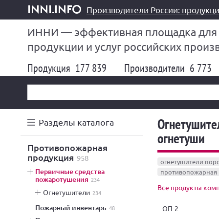
Производители России: продукци
inni.info
ИННИ — эффективная площадка для
продукции и услуг российских произ
Продукция
177 839
Производители
6 773
Огнетушите
Разделы каталога
огнетуши
противопожарная
продукция
958
огнетушители по
первичные средства
противопожарная 
пожаротушения
234
Все продукты ком
огнетушители
234
пожарный инвентарь
ОП-2
48