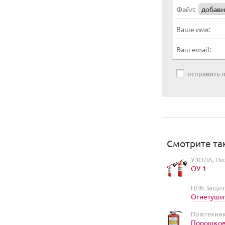
Файл:
добави
Ваше имя:
Ваш email:
отправить
Смотрите та
УЗОЛА, Ни
ОУ-1
ЦПБ Защит
Огнетушит
Пожтехник
Порошковы