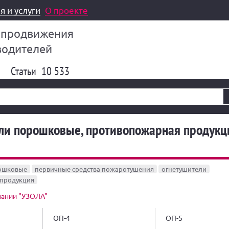
я и услуги
О проекте
 продвижения
водителей
Статьи
10 533
ли порошковые, противопожарная продукц
рошковые
первичные средства пожаротушения
огнетушители
продукция
пании "УЗОЛА"
ОП-4
ОП-5