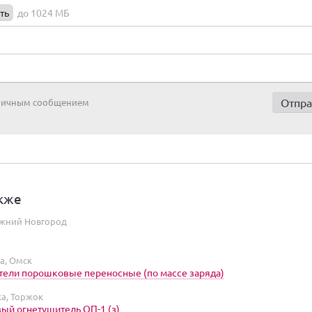
ть
до 1024 МБ
 личным сообщением
кже
жний Новгород
а, Омск
ели порошковые переносные (по массе заряда)
а, Торжок
й огнетушитель ОП-1 (з)