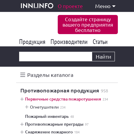
одукция и услуги
О проекте
Меню
inni.info
Создайте страницу
вашего предприятия
бесплатно
Продукция
Производители
177 847
Статьи
6 777
10 533
Найти
Разделы каталога
противопожарная продукция
958
первичные средства пожаротушения
234
огнетушители
234
пожарный инвентарь
48
противопожарные преграды
97
снаряжение пожарного
184