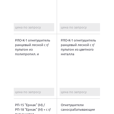
цена по запросу
цена по запросу
РЛО-К-1 огнетушитель
РЛО-К-1 огнетушитель
ранцевый лесной с г/
ранцевый лесной с г/
пультом из
пультом из цветного
полипропил. и
металла
металла
цена по запросу
цена по запросу
РП-15 "Ермак" (М) /
Огнетушители
РП-18 "Ермак" (М) + с г/
самосрабатывающие
пульт метал.