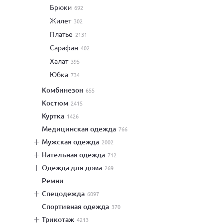
брюки
692
жилет
302
платье
2131
сарафан
402
халат
395
юбка
734
комбинезон
655
костюм
2415
куртка
1426
медицинская одежда
766
мужская одежда
2002
нательная одежда
712
одежда для дома
269
ремни
спецодежда
6097
спортивная одежда
370
трикотаж
4213