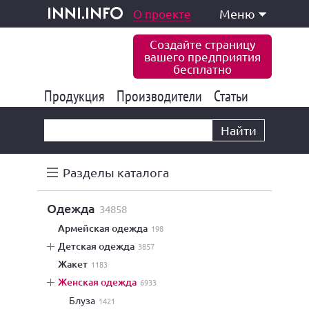
одукция и услуги
О проекте
Меню
inni.info
Создайте страницу
вашего предприятия
бесплатно
Продукция
Производители
177 847
Статьи
6 777
10 533
Найти
Разделы каталога
одежда
34858
армейская одежда
198
детская одежда
3857
жакет
1183
женская одежда
6933
блуза
1421