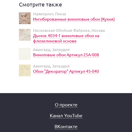
Смотрите также
Маякпринт, Пенза
Ингибированные виниловые обои (Кухня)
Московская Обойная Фабрика, Москва
Дымок 4034-1 виниловые обои на
флизелиновой основе
Авангард, Запрудня
Виниловые обои Артикул 25A-008
Авангард, Запрудня
Обои "Декоратор" Артикул 45-040
О проекте
Канал YouTube
ВКонтакте