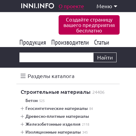
одукция и услуги
О проекте
Меню
inni.info
Создайте страницу
вашего предприятия
бесплатно
Продукция
Производители
177 822
Статьи
6 765
10 533
Найти
Разделы каталога
строительные материалы
24406
бетон
525
геосинтетические материалы
84
древесно-плитные материалы
железобетонные изделия
2118
изоляционные материалы
345