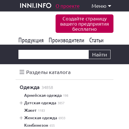
одукция и услуги
О проекте
Меню
inni.info
Создайте страницу
вашего предприятия
бесплатно
Продукция
Производители
177 832
Статьи
6 770
10 533
Найти
Разделы каталога
одежда
34858
армейская одежда
198
детская одежда
3857
жакет
1183
женская одежда
6933
комбинезон
655