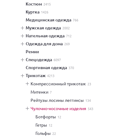
костюм
2415
куртка
1426
медицинская одежда
766
мужская одежда
2002
нательная одежда
712
одежда для дома
269
ремни
спецодежда
6097
спортивная одежда
370
трикотаж
4213
компрессионный трикотаж
23
митенки
7
рейтузы лосины леггинсы
134
чулочно-носочные изделия
543
ботфорты
12
гетры
12
гольфы
22